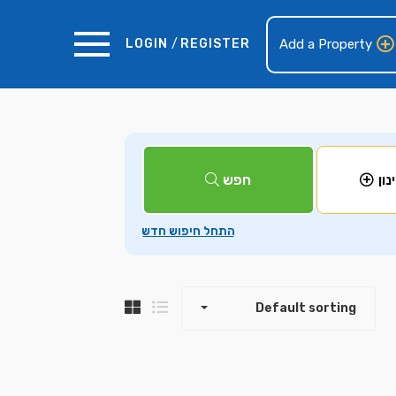
LOGIN
/
REGISTER
Add a Property
+
חפש
נון
−
Default sorting