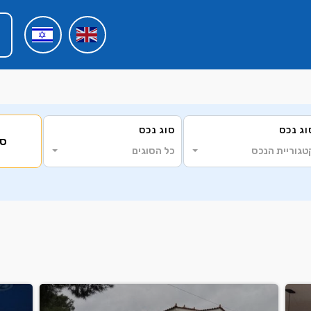
וג נכס
סוג נכס
סי
טגוריית הנכס
כל הסוגים