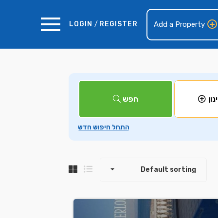
LOGIN
/
REGISTER
Add a Property
+
חפש
נון
−
Default sorting