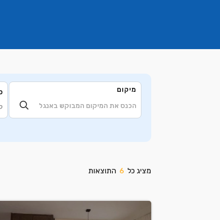
מיקום
ס
ק
מציג כל
6
התוצאות