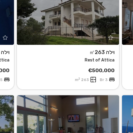
4
וילה ㎡263
וילה ㎡465
ttica
Rest of Attica
,000
€500,000
2
5 Br
263 m
3 Br