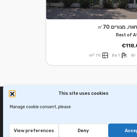
וה, מגורים ㎡70
Rest of A
€118
2
70 m
1 Ba
This site uses cookies
Manage cookie consent, please
View preferences
Deny
Acce