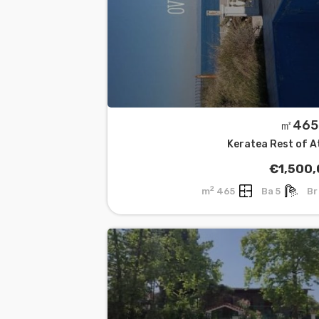
Keratea Rest of A
€1,500
2
465 m
5 Ba