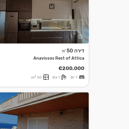
דירה ㎡50
Leaflet
| ©
OpenStreetMap
contributors
Anavissos Rest of Attica
€200,000
2
50 m
1 Ba
1 Br