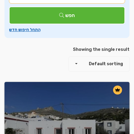
חפש
Showing the single result
Default sorting
Leaflet
| ©
OpenStreetMap
contributors