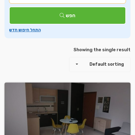
חפש
Showing the single result
Default sorting
Leaflet
| ©
OpenStreetMap
contributors