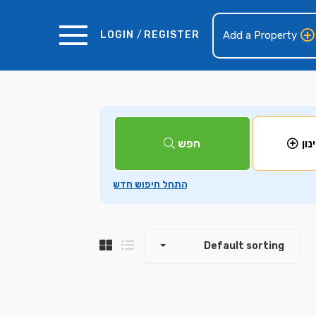
LOGIN
/
REGISTER
Add a Property
+
חפש
נון
−
Default sorting