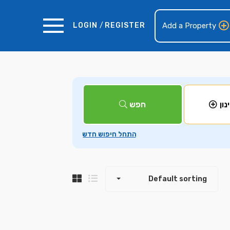
LOGIN
/
REGISTER
Add a Property
+
חפש
נון
−
Default sorting