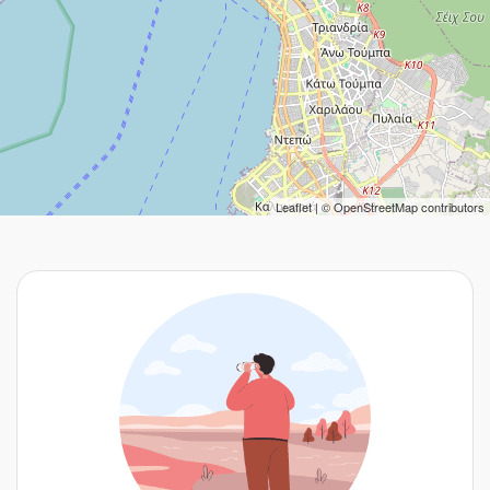
Leaflet
| ©
OpenStreetMap
contributors