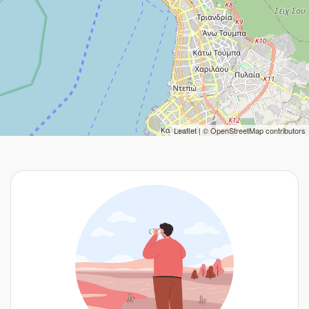
Leaflet
| ©
OpenStreetMap
contributors