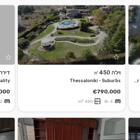
וילה ㎡450
דירה 87
Thessaloniki - Suburbs
Center of Thessaloniki Thessaloniki Municipality
000
€790,000
2
2 Br
450 m
4 Br