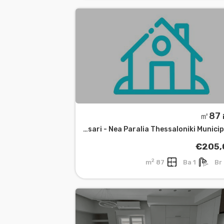
㎡
Analipsi - Mpotsari - Nea Paralia Thessaloniki Municipality
€205,
2
87 m
1 Ba