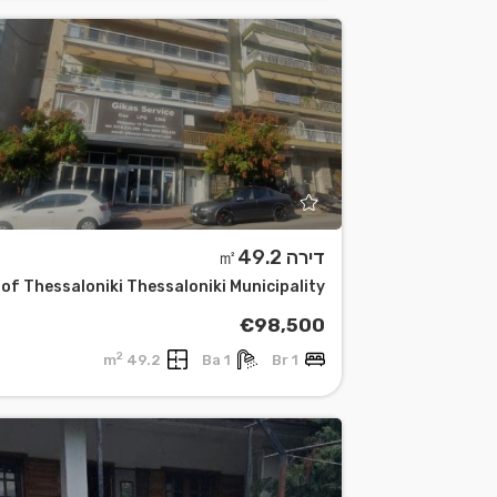
דירה ㎡49.2
€98,500
2
49.2 m
1 Ba
1 Br