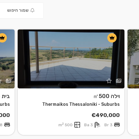
3
שמור חיפוש
וילה ㎡500
בית קר
burbs
Thermaikos Thessaloniki - Suburbs
000
€490,000
2
8 Br
500 m
3 Ba
3 Br