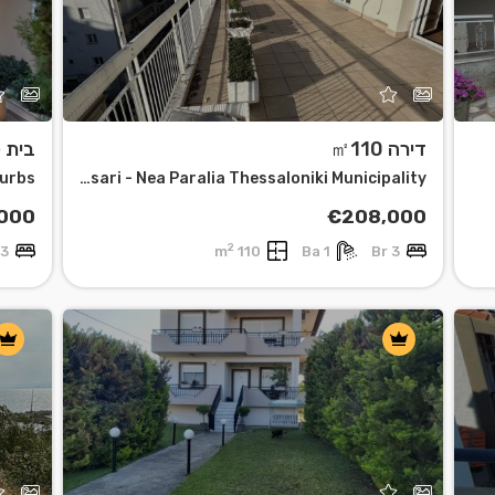
דירה ㎡110
בית קר
burbs
Analipsi - Mpotsari - Nea Paralia Thessaloniki Municipality
000
€208,000
2
3 Br
110 m
1 Ba
3 Br