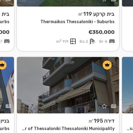
בית קרקע ㎡119
בית קר
burbs
Thermaikos Thessaloniki - Suburbs
000
€350,000
2
7 Br
119 m
2 Ba
4 Br
דירה ㎡195
בניין מ
burbs
Center of Thessaloniki Thessaloniki Municipality
Analipsi - Mpotsari - Nea Paralia Thessaloniki Municipality