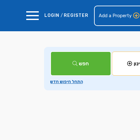
LOGIN
/
REGISTER
Add a Property
+
חפש
נון
−
5