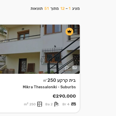
מציג
1
–
12
מתוך
51
תוצאות
Leaflet
| ©
OpenStreetMap
contributors
בית קרקע ㎡250
Mikra Thessaloniki - Suburbs
€290,000
2
250 m
2 Ba
4 Br