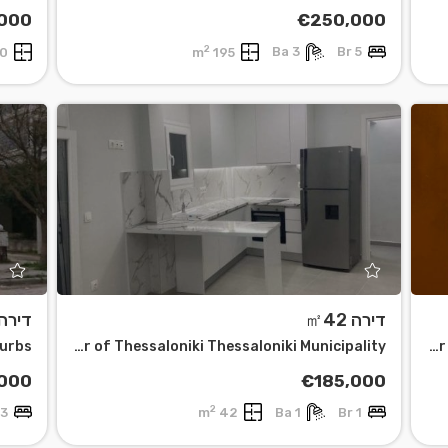
,000
€250,000
2
 m
195 m
3 Ba
5 Br
דירה ㎡42
דירה 120
burbs
Center of Thessaloniki Thessaloniki Municipality
Center of Thessaloniki Thessaloniki Municipality
000
€185,000
2
3 Br
42 m
1 Ba
1 Br