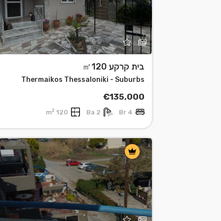
בית קרקע ㎡120
Thermaikos Thessaloniki - Suburbs
€135,000
2
120 m
2 Ba
4 Br