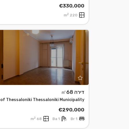
€330,000
2
220 m
דירה ㎡68
€290,000
2
68 m
1 Ba
1 Br