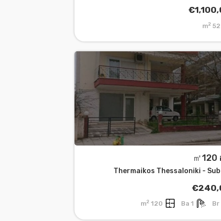
€1,100
2
520
㎡
Thermaikos Thessaloniki - Su
€240,
2
120 m
1 Ba