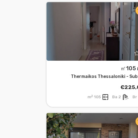
㎡
Thermaikos Thessaloniki - Su
€225,
2
105 m
2 Ba