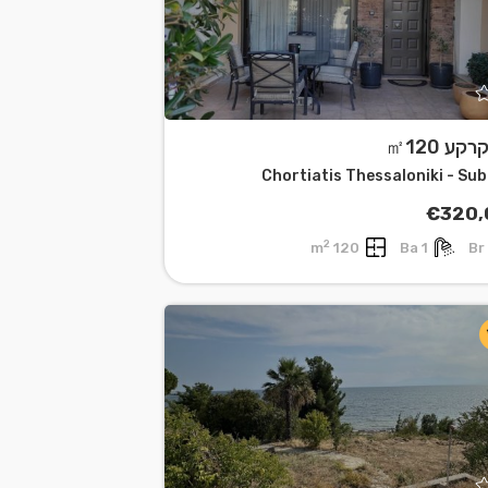
קע ㎡120
Chortiatis Thessaloniki - Su
€320,
2
120 m
1 Ba