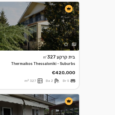
בית קרקע ㎡327
Thermaikos Thessaloniki - Suburbs
€420,000
2
327 m
2 Ba
5 Br