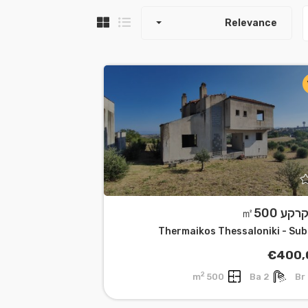
3
Relevance
קע ㎡500
Thermaikos Thessaloniki - Su
€400,
2
500 m
2 Ba